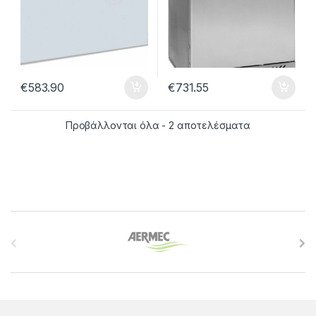
€
583.90
€
731.55
Προβάλλονται όλα - 2 αποτελέσματα
B
r
a
n