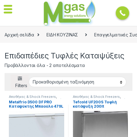
Αρχική σελίδα
ΕΙΔΗ ΚΟΥΖΙΝΑΣ
Επαγγελματικές Συ
Επιδαπέδιες Τυφλές Καταψύξεις
Προβάλλονται όλα - 2 αποτελέσματα
Filters
Αποθήκες & Shock Freezers
,
Αποθήκες & Shock Freezers
,
ΕΙΔΗ ΚΟΥΖΙΝΑΣ
,
Επαγγελματικές
ΕΙΔΗ ΚΟΥΖΙΝΑΣ
,
Επαγγελματικές
Metalfrio D500 DF PRO
Tefcold UF200S Τυφλή
Συσκευές
,
Επιδαπέδιες Τυφλές
Συσκευές
,
Επιδαπέδιες Τυφλές
Καταψύκτης Μπαούλο 479L
κατάψυξη 200lt
Καταψύξεις
Καταψύξεις
155,5x72x84,5cm