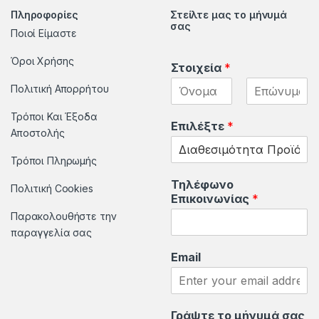
Πληροφορίες
Στείλτε μας το μήνυμά
d
σας
Ποιοί Είμαστε
s
Όροι Χρήσης
Στοιχεία
*
C
Πολιτική Απορρήτου
a
F
L
Τρόποι Και Έξοδα
i
a
Επιλέξτε
*
r
Αποστολής
r
s
s
t
t
o
Τρόποι Πληρωμής
Τηλέφωνο
u
Πολιτική Cookies
Επικοινωνίας
*
Παρακολουθήστε την
s
παραγγελία σας
e
Email
l
Γράψτε το μήνυμά σας