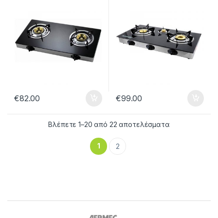
Κρύσταλλο 022657
€
82.00
€
99.00
Βλέπετε 1–20 από 22 αποτελέσματα
1
2
B