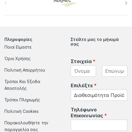
r
a
n
Πληροφορίες
Στείλτε μας το μήνυμά
d
σας
Ποιοί Είμαστε
s
Όροι Χρήσης
Στοιχεία
*
C
Πολιτική Απορρήτου
a
F
L
Τρόποι Και Έξοδα
i
a
Επιλέξτε
*
r
Αποστολής
r
s
s
t
t
o
Τρόποι Πληρωμής
Τηλέφωνο
u
Πολιτική Cookies
Επικοινωνίας
*
Παρακολουθήστε την
s
παραγγελία σας