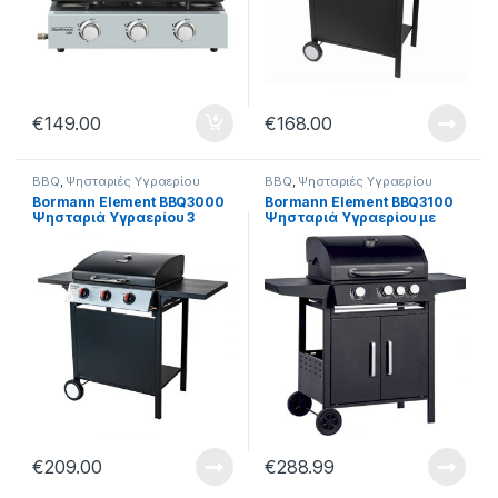
€
149.00
€
168.00
BBQ
,
Ψησταριές Υγραερίου
BBQ
,
Ψησταριές Υγραερίου
Bormann Element BBQ3000
Bormann Element BBQ3100
Ψησταριά Υγραερίου 3
Ψησταριά Υγραερίου με
εστιών 10.8kW 120x57x102
πλευρικό καυστήρα 3+1
cm 015406
εστίες 13.5kW 122x57x110
cm 015413
€
209.00
€
288.99