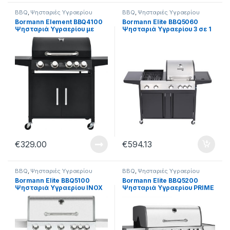
BBQ
,
Ψησταριές Υγραερίου
BBQ
,
Ψησταριές Υγραερίου
Bormann Element BBQ4100
Bormann Elite BBQ5060
Ψησταριά Υγραερίου με
Ψησταριά Υγραερίου 3 σε 1
πλευρικό καυστήρα 4+1
Combo Grill (080466)
εστιών 17.1kW 129x57x110
cm 019114
€
329.00
€
594.13
BBQ
,
Ψησταριές Υγραερίου
BBQ
,
Ψησταριές Υγραερίου
Bormann Elite BBQ5100
Bormann Elite BBQ5200
Ψησταριά Υγραερίου INOX
Ψησταριά Υγραερίου PRIME
με πλευρικό καυστήρα 5+1
με πλευρικό καυστήρα 6+1
εστίες 20.7kW
εστίες 24.3kW 037910