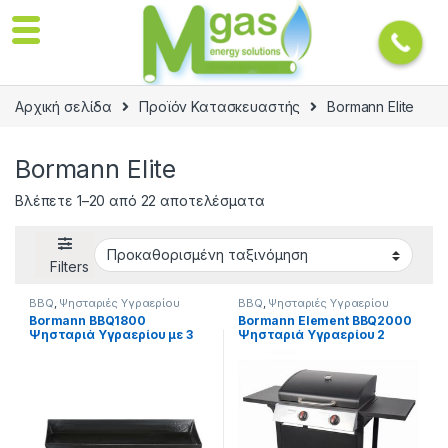
Αρχική σελίδα
Προϊόν Κατασκευαστής
Bormann Elite
Bormann Elite
Βλέπετε 1–20 από 22 αποτελέσματα
Filters
BBQ
,
Ψησταριές Υγραερίου
BBQ
,
Ψησταριές Υγραερίου
Bormann BBQ1800
Bormann Element BBQ2000
Ψησταριά Υγραερίου με 3
Ψησταριά Υγραερίου 2
Εστίες Plancha 080473
εστιών 7.2kW 106x57x102
cm 015390