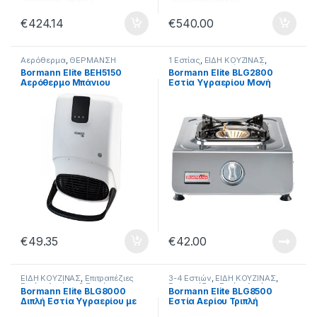
€
424.14
€
540.00
Αερόθερμα
,
ΘΕΡΜΑΝΣΗ
1 Εστίας
,
ΕΙΔΗ ΚΟΥΖΙΝΑΣ
,
Επιτραπέζιες Εστίες Αερίου
Bormann Elite BEH5150
Bormann Elite BLG2800
Αερόθερμο Μπάνιου
Εστία Υγραερίου Μονή
Επίτοιχο 2000W 030720
Ανοξείδωτη 2,75kW
37x28x8,5cm 022343
€
49.35
€
42.00
ΕΙΔΗ ΚΟΥΖΙΝΑΣ
,
Επιτραπέζιες
3-4 Εστιών
,
ΕΙΔΗ ΚΟΥΖΙΝΑΣ
,
Εστίες Αερίου
,
2 Εστιών
Επιτραπέζιες Εστίες Αερίου
Bormann Elite BLG8000
Bormann Elite BLG8500
Διπλή Εστία Υγραερίου με
Εστία Αερίου Τριπλή
Μαύρο Γυαλί 026402
Ανοξείδωτη με Μαύρο