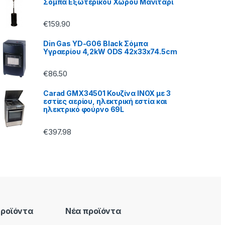
Σόμπα Εξωτερικού Χώρου Μανιτάρι
€
159.90
Din Gas YD-G06 Black Σόμπα
Υγραερίου 4,2kW ODS 42x33x74.5cm
€
86.50
Carad GMX34501 Κουζίνα INOX με 3
εστίες αερίου, ηλεκτρική εστία και
ηλεκτρικό φούρνο 69L
€
397.98
Προϊόντα
Νέα προϊόντα