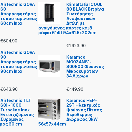
Airtechnic GOVA
KlimaItalia ICOOL
60
80 BLACK Βιτρίνα
Απορροφητήρας
Συντήρησης
τύπου καμινάδας
Αναψυκτικών
60cm Inox
Διπλή με
ανοιγόμενες πόρτες και 8
ράφια 614lt 94x61.5x202cm
€
604.90
€
1,923.90
Airtechnic GOVA
90
Karamco
Απορροφητήρας
MO034NS1-
τύπου καμινάδας
S00E00 Φούρνος
90cm Inox
Μικροκυμάτων
34 Λίτρων
€
643.90
€
449.90
Airtechnic TLT
Karamco HEP-
60I - 1000
2ST Ηλεκτρικός
Turboline Inox
Φούρνος Πίτσας
Εντοιχιζόμενος
Aερόθερμος
Συρόμενος
Διώροφος 3kW
ρας 60 cm
56x57x44cm