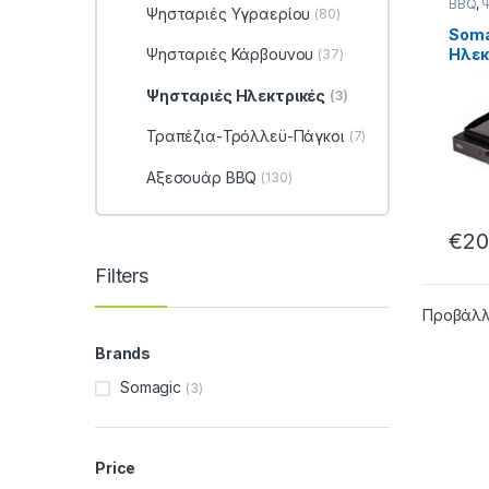
BBQ
,
Ψησταριές Υγραερίου
(80)
Ηλεκτ
Soma
Ηλεκ
Ψησταριές Κάρβουνου
(37)
Ψηστ
200
Ψησταριές Ηλεκτρικές
(3)
47x4
Μαντ
Τραπέζια-Τρόλλεϋ-Πάγκοι
(7)
Πλάκ
804
Αξεσουάρ BBQ
(130)
€
20
Filters
Προβάλλ
Brands
Somagic
(3)
Price