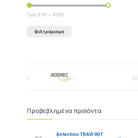
Τιμή:
€70
—
€230
Φιλτράρισμα
B
r
a
n
Προβεβλημένα προϊόντα
d
s
Airtechnic TRAVI 90T