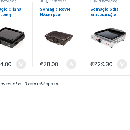
Ψησταριές
BBQ
,
Ψησταριές
BBQ
,
Ψησταριές
ρικές
Ηλεκτρικές
Ηλεκτρικές
gic Oliana
Somagic Rovel
Somagic Stila
τρική
Ηλεκτρική
Επιτραπέζια
αριά
Ψησταριά
Ηλεκτρική
0W
2000W
Ψησταριά
3x16.5 με
43.5×35.5×10 cm
49.5x46x19.5cm
εμένια
με Αλουμινένια
με Μαντεμένια
α 43×37 cm
Σχάρα 33.5×22.5
Πλάκα 43x37cm
337
cm 804860
2200W 884337
4.00
€
78.00
€
229.90
ονται όλα - 3 αποτελέσματα