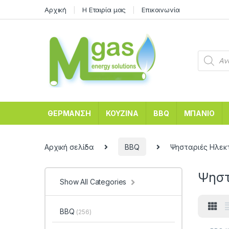
Αρχική
Η Εταιρία μας
Επικοινωνία
ΘΕΡΜΑΝΣΗ
ΚΟΥΖΙΝΑ
BBQ
ΜΠΑΝΙΟ
Αρχική σελίδα
BBQ
Ψησταριές Ηλεκ
Ψηστ
Show All Categories
BBQ
(256)