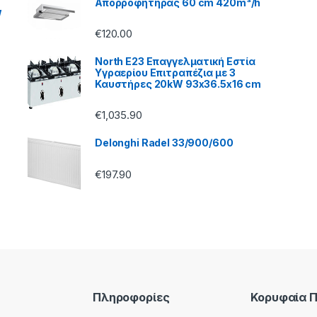
Απορροφητήρας 60 cm 420m³/h
W
€
120.00
North E23 Επαγγελματική Εστία
Υγραερίου Επιτραπέζια με 3
Καυστήρες 20kW 93x36.5x16 cm
€
1,035.90
Delonghi Radel 33/900/600
€
197.90
Πληροφορίες
Κορυφαία 