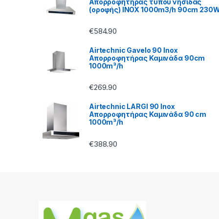
Απορροφητήρας τύπου νησίδας
C
(οροφής) INOX 1000m3/h 90cm 230
a
€
584.90
r
Airtechnic Gavelo 90 Inox
Απορροφητήρας Καμινάδα 90cm
o
1000m³/h
u
€
269.90
s
Airtechnic LARGI 90 Inox
Απορροφητήρας Καμινάδα 90 cm
1000m³/h
e
l
€
388.90