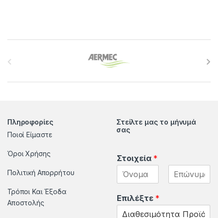
B
r
a
n
Πληροφορίες
Στείλτε μας το μήνυμά
d
σας
Ποιοί Είμαστε
s
Όροι Χρήσης
Στοιχεία
*
C
Πολιτική Απορρήτου
a
F
L
Τρόποι Και Έξοδα
i
a
Επιλέξτε
*
r
Αποστολής
r
s
s
t
t