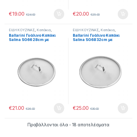
€
19.00
€
20.00
€
24.00
€
25.00
ΕΙΔΗ ΚΟΥΖΙΝΑΣ
,
Καπάκια
,
ΕΙΔΗ ΚΟΥΖΙΝΑΣ
,
Καπάκια
,
Μαγειρικά Σκεύη
Μαγειρικά Σκεύη
Ballarini Γυάλινο Καπάκι
Ballarini Γυάλινο Καπάκι
Salina SG66 28cm με
Salina SG68 32cm με
Μεταλλικό Χερούλι
Μεταλλικό Χερούλι
€
21.00
€
25.00
€
26.00
€
30.00
Προβάλλονται όλα - 18 αποτελέσματα