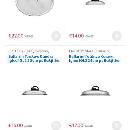
€
22.00
€
14.00
€
27.00
€
16.00
ΕΙΔΗ ΚΟΥΖΙΝΑΣ
,
Καπάκια
,
ΕΙΔΗ ΚΟΥΖΙΝΑΣ
,
Καπάκια
,
Μαγειρικά Σκεύη
Μαγειρικά Σκεύη
Ballarini Γυάλινο Καπάκι
Ballarini Γυάλινο Καπάκι
Igloo IGL2 20cm με Βαλβίδα
Igloo IGL3 24cm με Βαλβίδα
Ελέγχου Ατμών
Ελέγχου Ατμών
€
15.00
€
17.00
€
17.00
€
19.00