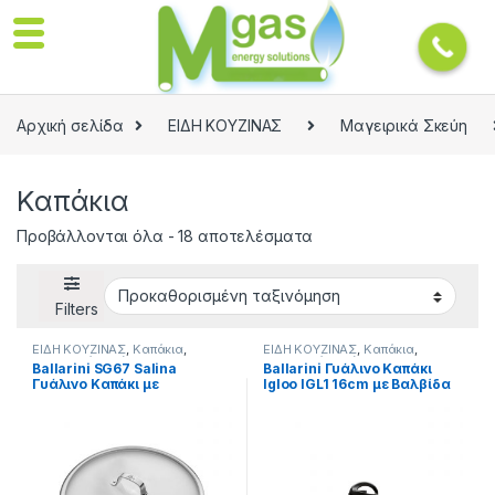
Αρχική σελίδα
ΕΙΔΗ ΚΟΥΖΙΝΑΣ
Μαγειρικά Σκεύη
Καπάκια
Προβάλλονται όλα - 18 αποτελέσματα
Filters
ΕΙΔΗ ΚΟΥΖΙΝΑΣ
,
Καπάκια
,
ΕΙΔΗ ΚΟΥΖΙΝΑΣ
,
Καπάκια
,
Μαγειρικά Σκεύη
Μαγειρικά Σκεύη
Ballarini SG67 Salina
Ballarini Γυάλινο Καπάκι
Γυάλινο Καπάκι με
Igloo IGL1 16cm με Βαλβίδα
Μεταλλικό Χερούλι 30 cm
Ελέγχου Ατμών