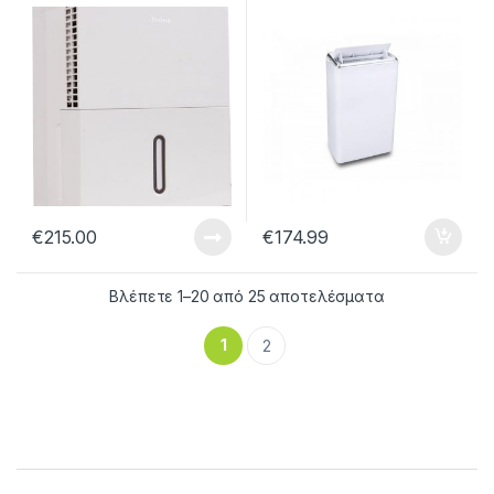
Fi
€
215.00
€
174.99
Βλέπετε 1–20 από 25 αποτελέσματα
1
2
B