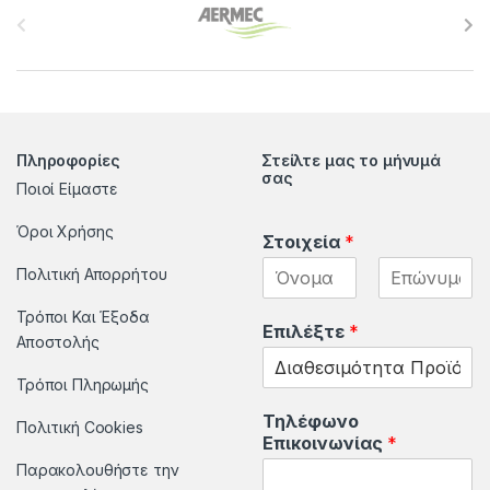
r
a
n
Πληροφορίες
Στείλτε μας το μήνυμά
d
σας
Ποιοί Είμαστε
s
Όροι Χρήσης
Στοιχεία
*
C
Πολιτική Απορρήτου
a
F
L
Τρόποι Και Έξοδα
i
a
Επιλέξτε
*
r
Αποστολής
r
s
s
t
t
o
Τρόποι Πληρωμής
Τηλέφωνο
u
Πολιτική Cookies
Επικοινωνίας
*
Παρακολουθήστε την
s