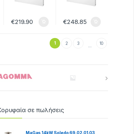
Δεξιά
Αριστερά
€
219.90
€
248.85
1
2
3
10
…
Κορυφαία σε πωλήσεις
MaGas 14kW Soledo 69.02.01.03