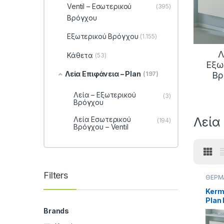
Ventil – Εσωτερικού
(395)
Βρόγχου
Εξωτερικού Βρόγχου
(1.155)
Λ
Κάθετα
(53)
Εξω
Λεία Επιφάνεια – Plan
Βρ
(197)
Λεία – Εξωτερικού
(3)
Βρόγχου
Λεία
Λεία Εσωτερικού
(194)
Βρόγχου – Ventil
Filters
ΘΕΡΜ
Εξωτε
Βρόγ
Kerm
Επιφάν
Plan
Σώματ
Σώματ
Panel
Brands
Panel
Εξωτ