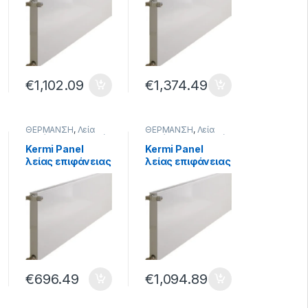
4602kcal/h
€
1,102.09
€
1,374.49
ΘΕΡΜΑΝΣΗ
,
Λεία
ΘΕΡΜΑΝΣΗ
,
Λεία
Επιφάνεια - Plan
,
Λεία
Επιφάνεια - Plan
,
Λεία
Εσωτερικού Βρόγχου
Εσωτερικού Βρόγχου
Kermi Panel
Kermi Panel
- Ventil
,
Σώματα
- Ventil
,
Σώματα
λείας επιφάνειας
λείας επιφάνειας
Θέρμανσης
,
Σώματα
Θέρμανσης
,
Σώματα
Θέρμανσης Panel
Θέρμανσης Panel
33/405/1805 Plan
33/405/2005
Ventil 3593kcal/h
Plan Ventil
3990kcal/h
€
696.49
€
1,094.89