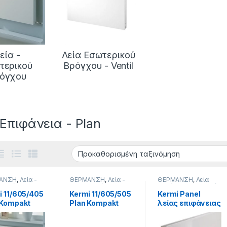
εία -
Λεία Εσωτερικού
τερικού
Βρόγχου - Ventil
όγχου
 Επιφάνεια - Plan
ΑΝΣΗ
,
Λεία -
ΘΕΡΜΑΝΣΗ
,
Λεία -
ΘΕΡΜΑΝΣΗ
,
Λεία
ρικού
Εξωτερικού
Επιφάνεια - Plan
,
Λεία
χου
,
Λεία
Βρόγχου
,
Λεία
Εσωτερικού Βρόγχου
i 11/605/405
Kermi 11/605/505
Kermi Panel
εια - Plan
,
Επιφάνεια - Plan
,
- Ventil
,
Σώματα
 Kompakt
Plan Kompakt
λείας επιφάνειας
α Θέρμανσης
,
Σώματα Θέρμανσης
,
Θέρμανσης
,
Σώματα
α Θέρμανσης
Σώματα Θέρμανσης
Θέρμανσης Panel
 Λείο
Panel Λείο
33/305/1805 Plan
Panel
ερικού
Εξωτερικού
Ventil 2764kcal/h