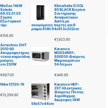
MaGas 14kW
KlimaItalia ICOOL
Soledo
80 BLACK Βιτρίνα
69.02.01.03
Συντήρησης
Σόμπα
Αναψυκτικών
Εξωτερικού
Διπλή με
τάρι
ανοιγόμενες πόρτες και 8
ράφια 614lt 94x61.5x202cm
€
159.90
€
1,923.90
Airtechnic DHT
2010 60
Karamco
Απορροφητήρας
MO034NS1-
τύπου καμινάδας
S00E00 Φούρνος
μαύρος
Μικροκυμάτων
0cm 230W
34 Λίτρων
€
667.00
€
449.90
Nibe F2120-16
Karamco HEP-
2ST Ηλεκτρικός
Φούρνος Πίτσας
€
13,299.90
Aερόθερμος
Διώροφος 3kW
56x57x44cm