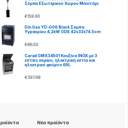
Σόμπα Εξωτερικού Χώρου Μανιτάρι
€
159.90
Din Gas YD-G06 Black Σόμπα
Υγραερίου 4,2kW ODS 42x33x74.5cm
€
86.50
Carad GMX34501 Κουζίνα INOX με 3
εστίες αερίου, ηλεκτρική εστία και
ηλεκτρικό φούρνο 69L
€
397.98
Προϊόντα
Νέα προϊόντα