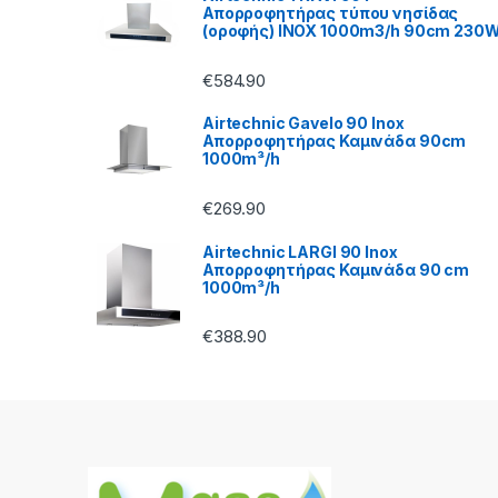
Απορροφητήρας τύπου νησίδας
C
(οροφής) INOX 1000m3/h 90cm 230
a
€
584.90
r
Airtechnic Gavelo 90 Inox
Απορροφητήρας Καμινάδα 90cm
o
1000m³/h
u
€
269.90
s
Airtechnic LARGI 90 Inox
Απορροφητήρας Καμινάδα 90 cm
1000m³/h
e
l
€
388.90