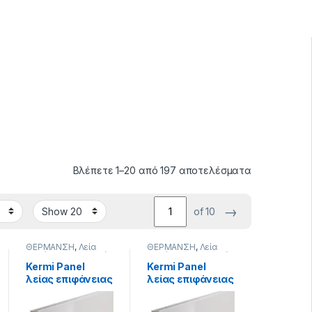
Βλέπετε 1–20 από 197 αποτελέσματα
→
of 10
ΘΕΡΜΑΝΣΗ
,
Λεία
ΘΕΡΜΑΝΣΗ
,
Λεία
Επιφάνεια - Plan
,
Λεία
Επιφάνεια - Plan
,
Λεία
Εσωτερικού Βρόγχου
Εσωτερικού Βρόγχου
Kermi Panel
Kermi Panel
- Ventil
,
Σώματα
- Ventil
,
Σώματα
λείας επιφάνειας
λείας επιφάνειας
Θέρμανσης
,
Σώματα
Θέρμανσης
,
Σώματα
Θέρμανσης Panel
Θέρμανσης Panel
33/305/2305 Plan
33/305/3005
Ventil 3530kcal/h
Plan Ventil