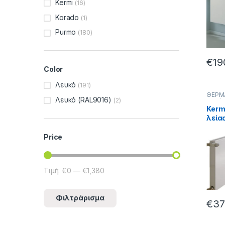
Kermi
Βρόγ
(16)
407k
Korado
(1)
Purmo
(180)
€
19
Color
Λευκό
(191)
ΘΕΡΜ
Λευκό (RAL9016)
(2)
Επιφάν
Εσωτε
Kerm
- Venti
λεία
Θέρμ
Θέρμα
33/3
Venti
Price
Τιμή:
€0
—
€1,380
Φιλτράρισμα
€
37