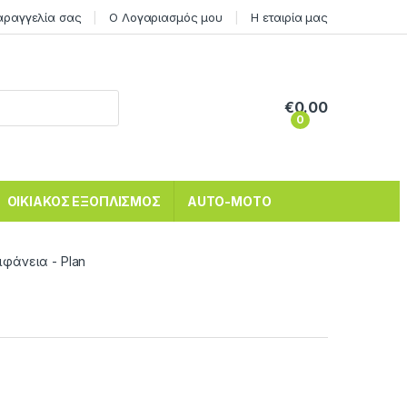
αραγγελία σας
Ο Λογαριασμός μου
Η εταιρία μας
€
0.00
0
ΟΙΚΙΑΚΟΣ ΕΞΟΠΛΙΣΜΟΣ
AUTO-MOTO
ιφάνεια - Plan