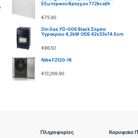
Εξωτερικού Βρόγχου 772kcal/h
W
€
75.90
Din Gas YD-G06 Black Σόμπα
Υγραερίου 4,2kW ODS 42x33x74.5cm
€
86.50
Nibe F2120-16
€
13,299.90
Πληροφορίες
Κορυφαία 