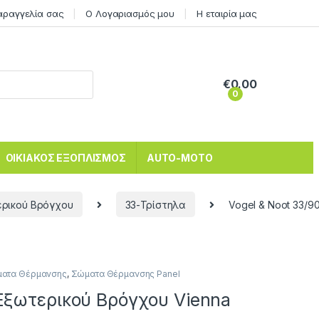
αραγγελία σας
Ο Λογαριασμός μου
Η εταιρία μας
€
0.00
0
ΟΙΚΙΑΚΟΣ ΕΞΟΠΛΙΣΜΟΣ
AUTO-MOTO
ρικού Βρόγχου
33-Τρίστηλα
Vogel & Noot 33/9
ατα Θέρμανσης
,
Σώματα Θέρμανσης Panel
 Εξωτερικού Βρόγχου Vienna