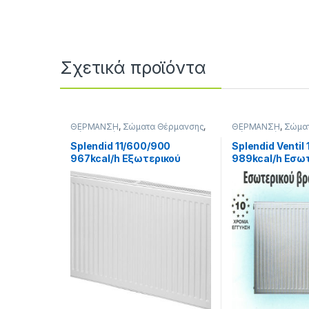
Σχετικά προϊόντα
ΘΕΡΜΑΝΣΗ
,
Σώματα Θέρμανσης
,
ΘΕΡΜΑΝΣΗ
,
Σώμα
Σώματα Θέρμανσης Panel
,
Σώματα Θέρμανσης
Εξωτερικού Βρόγχου
,
11-
Εσωτερικού Βρόγχ
Splendid 11/600/900
Splendid Ventil
Μονόστηλα
967kcal/h Εξωτερικού
989kcal/h Εσω
Βρόγχου
Βρόγχου