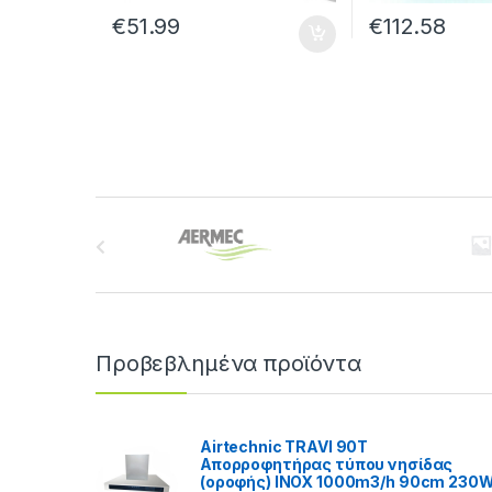
€
51.99
€
112.58
B
r
a
n
Προβεβλημένα προϊόντα
d
s
Airtechnic TRAVI 90T
Απορροφητήρας τύπου νησίδας
C
(οροφής) INOX 1000m3/h 90cm 230