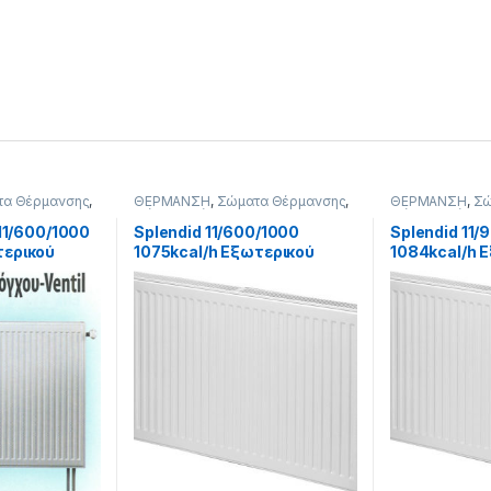
τα Θέρμανσης
,
ΘΕΡΜΑΝΣΗ
,
Σώματα Θέρμανσης
,
ΘΕΡΜΑΝΣΗ
,
Σώ
 Panel
,
Ventil -
Σώματα Θέρμανσης Panel
,
Σώματα Θέρμαν
ου
Εξωτερικού Βρόγχου
,
11-
Εξωτερικού Βρ
 11/600/1000
Splendid 11/600/1000
Splendid 11/
Μονόστηλα
Μονόστηλα
τερικού
1075kcal/h Εξωτερικού
1084kcal/h 
Βρόγχου
Βρόγχου