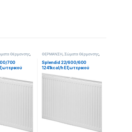
ματα Θέρμανσης
,
ΘΕΡΜΑΝΣΗ
,
Σώματα Θέρμανσης
,
σης Panel
,
Σώματα Θέρμανσης Panel
,
όγχου
,
11-
Εξωτερικού Βρόγχου
,
22-Δίστηλα
900/700
Splendid 22/600/600
Εξωτερικού
1241kcal/h Εξωτερικού
Βρόγχου